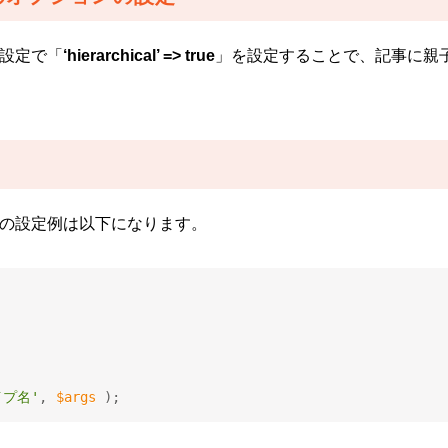
ンの設定で「
‘hierarchical’ => true
」を設定することで、記事に親
ype」での設定例は以下になります。
イプ名'
,
$args
)
;