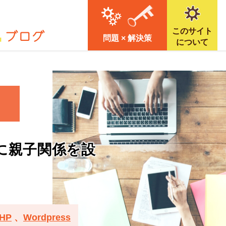
このサイト
問題 × 解決策
について
に親子関係を設
HP
、
Wordpress