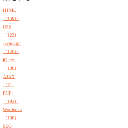
HTML
（159）
CSS
（123）
Javascript
（126）
jQuery
（100）
AJAX
（7）
PHP
（193）
Wordpress
（100）
SEO