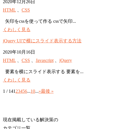
2020年12月26日
HTML
、
CSS
矢印をcssを使って作る cssで矢印...
くわしく見る
jQuery UIで横にスライド表示する方法
2020年10月16日
HTML
、
CSS
、
Javascript
、
jQuery
要素を横にスライド表示する 要素を...
くわしく見る
1 / 14
1
2
3
4
5
6
...
10
...
»
最後 »
現在掲載している解決策の
カテゴリ一覧