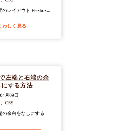
レイアウト Flexbox...
くわしく見る
boxで左端と右端の余
しにする方法
年04月09日
、
CSS
端の余白をなしにする