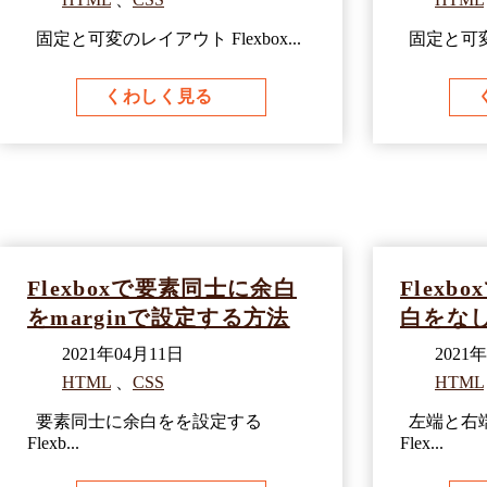
固定と可変のレイアウト Flexbox...
固定と可変の
くわしく見る
Flexboxで要素同士に余白
Flex
をmarginで設定する方法
白をな
2021年04月11日
2021
HTML
、
CSS
HTML
要素同士に余白をを設定する
左端と右
Flexb...
Flex...