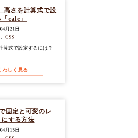
幅、高さを計算式で設
「calc」
年04月21日
、
CSS
を計算式で設定するには？
くわしく見る
boxで固定と可変のレ
トにする方法
年04月15日
、
CSS