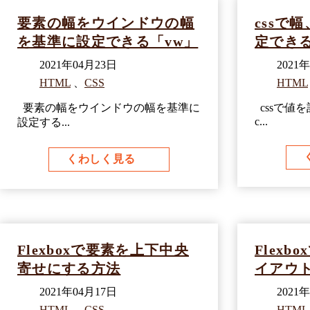
要素の幅をウインドウの幅
cssで
を基準に設定できる「vw」
定できる
2021年04月23日
2021
HTML
、
CSS
HTML
要素の幅をウインドウの幅を基準に
cssで値
c...
設定する...
くわしく見る
Flexboxで要素を上下中央
Flex
寄せにする方法
イアウ
2021年04月17日
2021
HTML
、
CSS
HTML