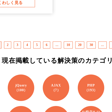
くわしく見る
2
3
4
5
6
...
10
20
30
...
現在掲載している解決策の
カテゴ
jQuery
AJAX
PHP
（100）
（7）
（193）