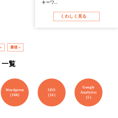
キーワ...
くわしく見る
»
最後 »
リ一覧
Google
Wordpress
SEO
Analytics
（100）
（16）
（5）