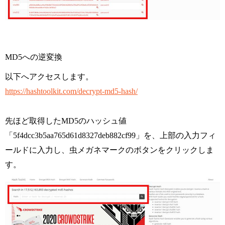
MD5への逆変換
以下へアクセスします。
https://hashtoolkit.com/decrypt-md5-hash/
先ほど取得したMD5のハッシュ値
「5f4dcc3b5aa765d61d8327deb882cf99」を、上部の入力フィ
ールドに入力し、虫メガネマークのボタンをクリックしま
す。