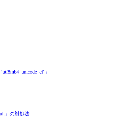
f8mb4_unicode_ci’」
 of null」の対処法