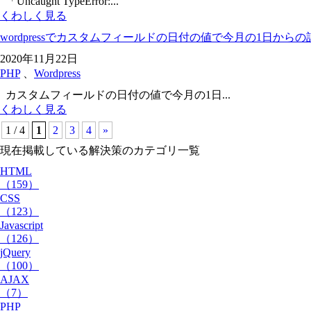
「Uncaught TypeError:...
くわしく見る
wordpressでカスタムフィールドの日付の値で今月の1日から
2020年11月22日
PHP
、
Wordpress
カスタムフィールドの日付の値で今月の1日...
くわしく見る
1 / 4
1
2
3
4
»
現在掲載している解決策の
カテゴリ一覧
HTML
（159）
CSS
（123）
Javascript
（126）
jQuery
（100）
AJAX
（7）
PHP