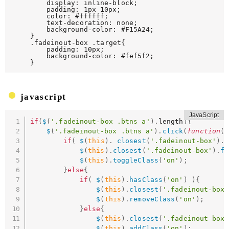
	display: inline-block;

	padding: 1px 10px;

	color: #ffffff;

	text-decoration: none;

	background-color: #F15A24;

}

.fadeinout-box .target{

	padding: 10px;

	background-color: #fef5f2;

}
javascript
if
(
$
(
'.fadeinout-box .btns a'
)
.
length
)
{
$
(
'.fadeinout-box .btns a'
)
.
click
(
function
(
)
if
(
$
(
this
)
.
closest
(
'.fadeinout-box'
)
.
h
$
(
this
)
.
closest
(
'.fadeinout-box'
)
.
fi
$
(
this
)
.
toggleClass
(
'on'
)
;
}
else
{
if
(
$
(
this
)
.
hasClass
(
'on'
)
)
{
$
(
this
)
.
closest
(
'.fadeinout-box'
$
(
this
)
.
removeClass
(
'on'
)
;
}
else
{
$
(
this
)
.
closest
(
'.fadeinout-box'
$
(
this
)
.
addClass
(
'on'
)
;