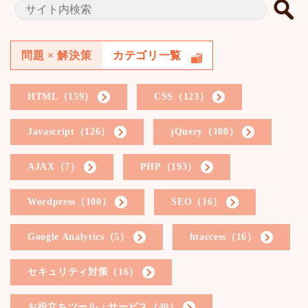
問題 × 解決策
カテゴリ一覧
HTML（159）
CSS（123）
Javascript（126）
jQuery（100）
AJAX（7）
PHP（193）
Wordpress（100）
SEO（16）
Google Analytics（5）
htaccess（16）
セキュリティ対策（16）
お役立ちツール・サービス（40）