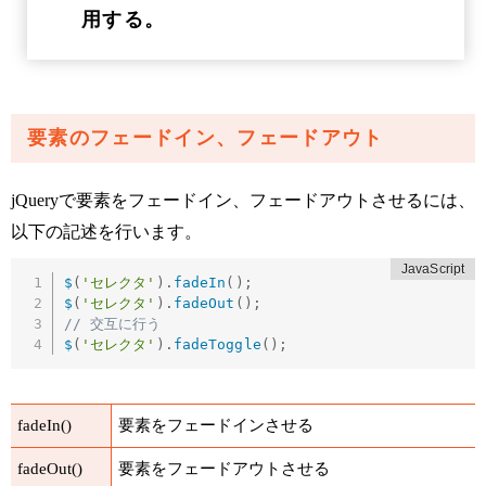
用する。
要素のフェードイン、フェードアウト
jQueryで要素をフェードイン、フェードアウトさせるには、
以下の記述を行います。
$
(
'セレクタ'
)
.
fadeIn
(
)
;
$
(
'セレクタ'
)
.
fadeOut
(
)
;
// 交互に行う
$
(
'セレクタ'
)
.
fadeToggle
(
)
;
fadeIn()
要素をフェードインさせる
fadeOut()
要素をフェードアウトさせる