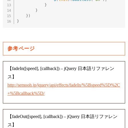
}
}
}
)
}
参考ページ
【fadeIn([speed], [callback]) – jQuery 日本語リファレン
ス】
http://semooh.jp/jquery/api/effects/fadeIn/%5Bspeed%5D%2C
+%5Bcallback%5D/
【fadeOut([speed], [callback]) – jQuery 日本語リファレン
ス】