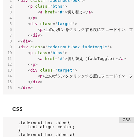
<
div
class
=
"
fadeinout-box
"
>
<
p
class
=
"
btns
"
>
<
a
href
=
"
#
"
>
切り替え
</
a
>
</
p
>
<
div
class
=
"
target
"
>
<
p
>
上のボタンをクリックする度にフェードイン、フ
</
div
>
</
div
>
<
div
class
=
"
fadeinout-box fadetoggle
"
>
<
p
class
=
"
btns
"
>
<
a
href
=
"
#
"
>
切り替え（fadeToggle）
</
a
>
</
p
>
<
div
class
=
"
target
"
>
<
p
>
上のボタンをクリックする度にフェードイン、フ
</
div
>
</
div
>
CSS
.fadeinout-box .btns{

	text-align: center;

}

.fadeinout-box .btns a{
