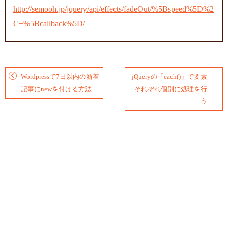
http://semooh.jp/jquery/api/effects/fadeOut/%5Bspeed%5D%2
C+%5Bcallback%5D/
Wordpressで7日以内の新着
jQueryの「each()」で要素
記事にnewを付ける方法
それぞれ個別に処理を行
う