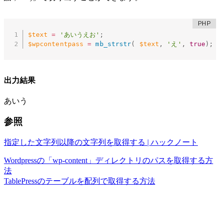
$text
=
'あいうえお'
;
$wpcontentpass
=
mb_strstr
(
$text
,
'え'
,
true
)
;
出力結果
あいう
参照
指定した文字列以降の文字列を取得する | ハックノート
Wordpressの「wp-content」ディレクトリのパスを取得する方
法
TablePressのテーブルを配列で取得する方法