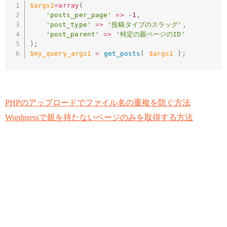
$args1
=
array
(
'posts_per_page'
=
>
-
1
,
'post_type'
=
>
'投稿タイプのスラッグ'
,
'post_parent'
=
>
'特定の親ページのID'
)
;
$my_query_args1
=
get_posts
(
$args1
)
;
PHPのアップロードでファイル名の重複を防ぐ方法
Wordpressで親を持たないページのみを取得する方法