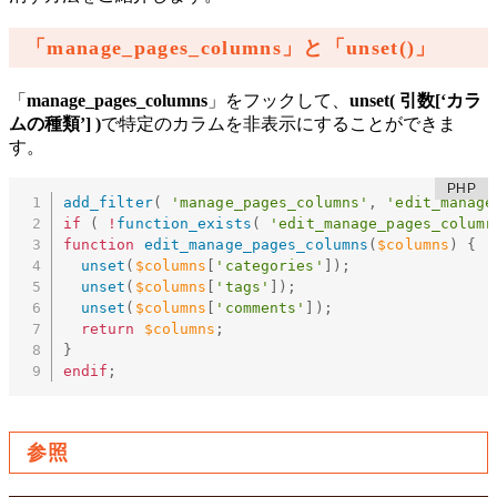
「manage_pages_columns」と「unset()」
「
manage_pages_columns
」をフックして、
unset( 引数[‘カラ
ムの種類’] )
で特定のカラムを非表示にすることができま
す。
add_filter
(
'manage_pages_columns'
,
'edit_manage
if
(
!
function_exists
(
'edit_manage_pages_column
function
edit_manage_pages_columns
(
$columns
)
{
unset
(
$columns
[
'categories'
]
)
;
unset
(
$columns
[
'tags'
]
)
;
unset
(
$columns
[
'comments'
]
)
;
return
$columns
;
}
endif
;
参照