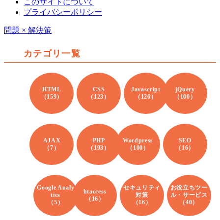
このサイトについて
プライバシーポリシー
問題 × 解決策
カテゴリ一覧
HTML
CSS
Javascript
jQuery
（159）
（123）
（126）
（100）
AJAX
PHP
Wordpress
SEO
（7）
（193）
（100）
（16）
Google Analy
セキュリティ
お役立ちツー
htaccess
tics
対策
ル・サービス
（16）
（5）
（16）
（40）