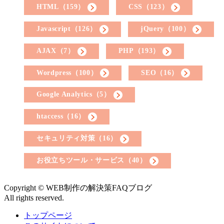
HTML（159）
CSS（123）
Javascript（126）
jQuery（100）
AJAX（7）
PHP（193）
Wordpress（100）
SEO（16）
Google Analytics（5）
htaccess（16）
セキュリティ対策（16）
お役立ちツール・サービス（40）
Copyright © WEB制作の解決策FAQブログ
All rights reserved.
トップページ