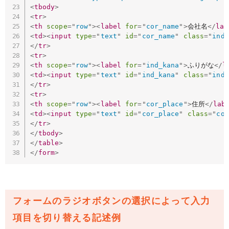
<
tbody
>
<
tr
>
<
th
scope
=
"
row
"
>
<
label
for
=
"
cor_name
"
>
会社名
</
lab
<
td
>
<
input
type
=
"
text
"
id
=
"
cor_name
"
class
=
"
ind_
</
tr
>
<
tr
>
<
th
scope
=
"
row
"
>
<
label
for
=
"
ind_kana
"
>
ふりがな
</
l
<
td
>
<
input
type
=
"
text
"
id
=
"
ind_kana
"
class
=
"
ind_
</
tr
>
<
tr
>
<
th
scope
=
"
row
"
>
<
label
for
=
"
cor_place
"
>
住所
</
lab
<
td
>
<
input
type
=
"
text
"
id
=
"
cor_place
"
class
=
"
cor
</
tr
>
</
tbody
>
</
table
>
</
form
>
フォームのラジオボタンの選択によって入力
項目を切り替える記述例