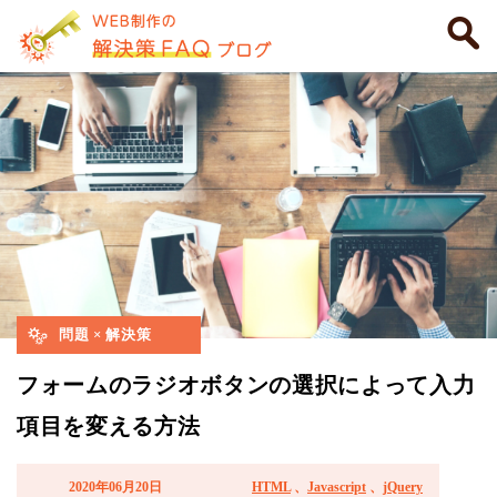
問題 × 解決策
フォームのラジオボタンの選択によって入力
項目を変える方法
2020年06月20日
HTML
、
Javascript
、
jQuery