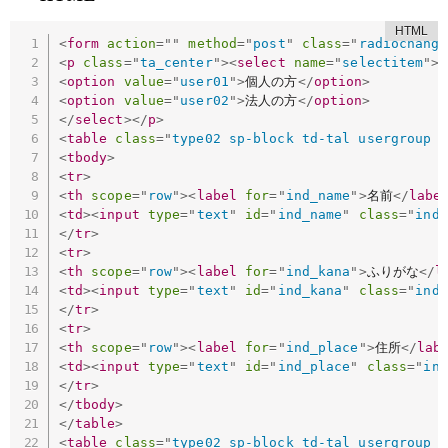
<
form
action
=
"
"
method
=
"
post
"
class
=
"
radiochange
<
p
class
=
"
ta_center
"
>
<
select
name
=
"
selectitem
"
>
<
option
value
=
"
user01
"
>
個人の方
</
option
>
<
option
value
=
"
user02
"
>
法人の方
</
option
>
</
select
>
</
p
>
<
table
class
=
"
type02 sp-block td-tal usergroup u
<
tbody
>
<
tr
>
<
th
scope
=
"
row
"
>
<
label
for
=
"
ind_name
"
>
名前
</
labe
<
td
>
<
input
type
=
"
text
"
id
=
"
ind_name
"
class
=
"
ind_
</
tr
>
<
tr
>
<
th
scope
=
"
row
"
>
<
label
for
=
"
ind_kana
"
>
ふりがな
</
l
<
td
>
<
input
type
=
"
text
"
id
=
"
ind_kana
"
class
=
"
ind_
</
tr
>
<
tr
>
<
th
scope
=
"
row
"
>
<
label
for
=
"
ind_place
"
>
住所
</
lab
<
td
>
<
input
type
=
"
text
"
id
=
"
ind_place
"
class
=
"
ind
</
tr
>
</
tbody
>
</
table
>
<
table
class
=
"
type02 sp-block td-tal usergroup u