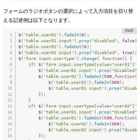
フォームのラジオボタンの選択によって入力項目を切り替
える記述例は以下となります。
$
(
'table.user01'
)
.
fadeIn
(
0
)
;
$
(
'table.user01 input'
)
.
prop
(
"disabled"
,
false
)
;
$
(
'table.user02'
)
.
fadeOut
(
0
)
;
$
(
'table.user02 input'
)
.
prop
(
"disabled"
,
true
)
;
$
(
'form input.usertype'
)
.
change
(
function
(
)
{
if
(
 $
(
'form input.usertype[value="user01"]'
)
		$
(
'table.user02 input'
)
.
prop
(
"disabled"
,
		$
(
'table.user02'
)
.
fadeOut
(
500
,
function
(
)
			$
(
'table.user01'
)
.
fadeIn
(
500
)
;
			$
(
'table.user01 input'
)
.
prop
(
"disabl
}
)
;
}
if
(
 $
(
'form input.usertype[value="user02"]'
)
		$
(
'table.user01 input'
)
.
prop
(
"disabled"
,
		$
(
'table.user01'
)
.
fadeOut
(
500
,
function
(
)
			$
(
'table.user02'
)
.
fadeIn
(
500
)
;
			$
(
'table.user02 input'
)
.
prop
(
"disabl
}
)
;