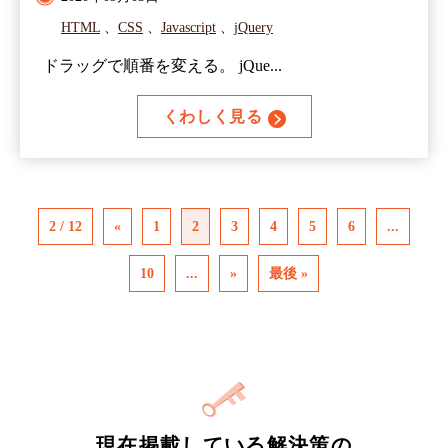
HTML
、
CSS
、
Javascript
、
jQuery
ドラッグで順番を変える。 jQue...
くわしく見る
2 / 12
«
1
2
3
4
5
6
...
10
...
»
最後 »
現在掲載している解決策の