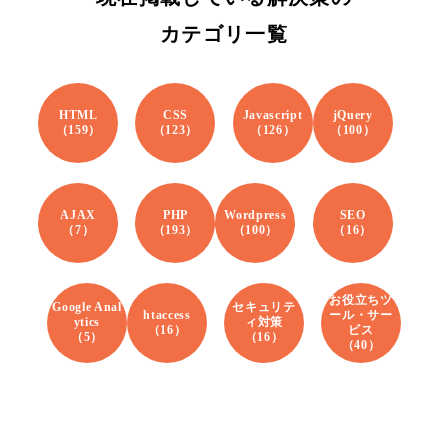
カテゴリ一覧
HTML
CSS
Javascript
jQuery
（159）
（123）
（126）
（100）
AJAX
PHP
Wordpress
SEO
（7）
（193）
（100）
（16）
お役立ちツ
Google Anal
セキュリテ
htaccess
ール・サー
ytics
ィ対策
（16）
ビス
（5）
（16）
（40）